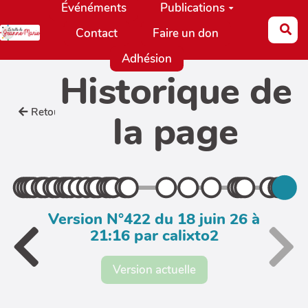
Événéments
Publications
Aller au contenu principal
Re
Contact
Faire un don
Adhésion
Historique de
Retour
la page
Version N°422 du 18 juin 26 à
21:16 par calixto2
Version actuelle