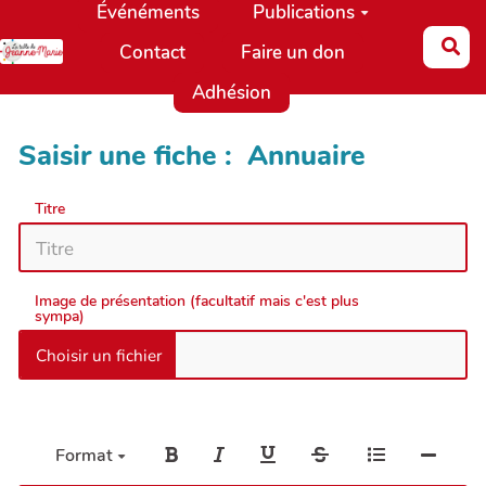
Événéments
Publications
Aller au contenu principal
Re
Contact
Faire un don
Adhésion
Saisir une fiche : Annuaire
Titre
Image de présentation (facultatif mais c'est plus
sympa)
Format