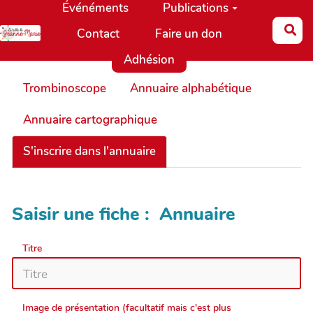
Événéments
Publications
Aller au contenu principal
Re
Contact
Faire un don
Adhésion
Trombinoscope
Annuaire alphabétique
Annuaire cartographique
S'inscrire dans l'annuaire
Saisir une fiche : Annuaire
Titre
Image de présentation (facultatif mais c'est plus