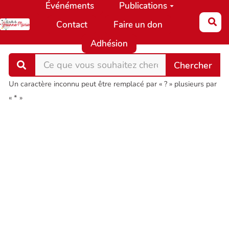
Événéments
Publications
Aller au contenu principal
Re
Contact
Faire un don
Adhésion
Un caractère inconnu peut être remplacé par « ? » plusieurs par
« * »