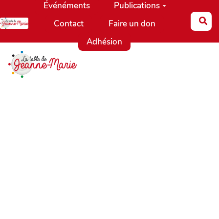
Événéments
Publications
Aller au contenu principal
Re
Contact
Faire un don
Adhésion