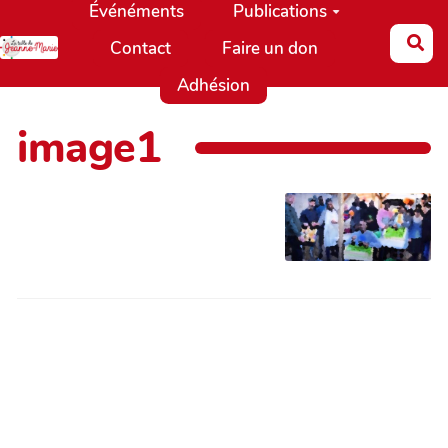
Événéments
Publications
Aller au contenu principal
Re
Contact
Faire un don
Adhésion
image1