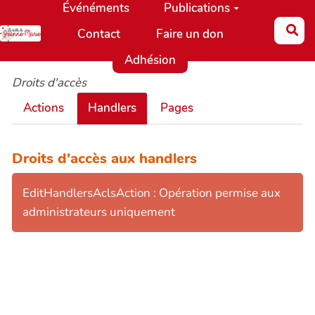
Événéments
Publications
Aller au contenu principal
Re
Contact
Faire un don
Adhésion
Droits d'accès
Actions
Handlers
Pages
Droits d'accès aux handlers
EditHandlersAclsAction : Opération permise aux
administrateurs uniquement