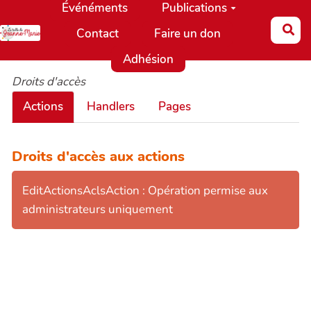
Événéments
Publications
Aller au contenu principal
Re
Contact
Faire un don
Adhésion
Droits d'accès
Actions
Handlers
Pages
Droits d'accès aux actions
EditActionsAclsAction : Opération permise aux
administrateurs uniquement