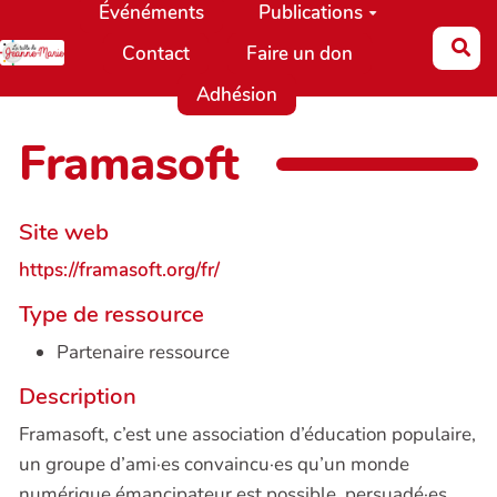
Événéments
Publications
Aller au contenu principal
Re
Contact
Faire un don
Adhésion
Framasoft
Site web
https://framasoft.org/fr/
Type de ressource
Partenaire ressource
Description
Framasoft, c’est une association d’éducation populaire,
un groupe d’ami·es convaincu·es qu’un monde
numérique émancipateur est possible, persuadé·es