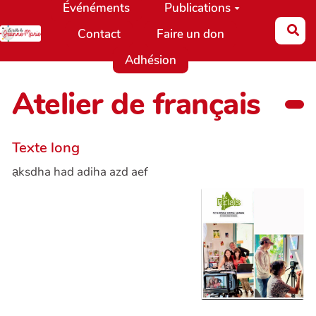
Événéments
Publications
Aller au contenu principal
Re
Contact
Faire un don
Adhésion
Atelier de français
Texte long
ạksdha had adiha azd aef